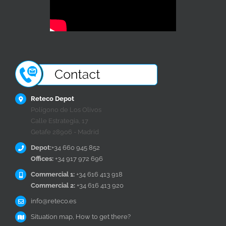
Reteco Depot
Polígono de Los Olivos
Calle Estrategia, 17
Getafe 28906 - Madrid
Depot:
+34 660 945 852
Offices:
+34 917 972 696
Commercial 1:
+34 616 413 918
Commercial 2:
+34 616 413 920
info@reteco.es
Situation map, How to get there?