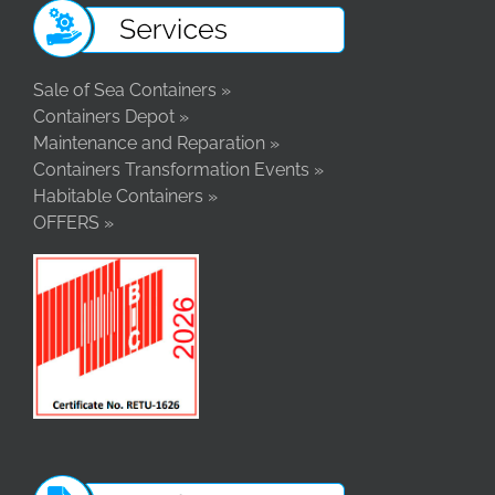
Sale of Sea Containers »
Containers Depot »
Maintenance and Reparation »
Containers Transformation Events »
Habitable Containers »
OFFERS »